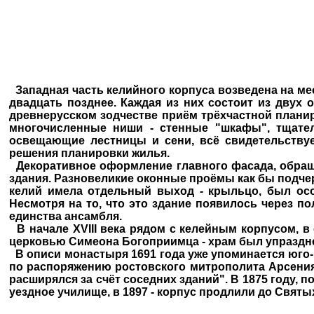
Западная часть келийного корпуса возведена на мес
двадцать позднее. Каждая из них состоит из дву
древнерусском зодчестве приём трёхчастной плани
многочисленные ниши - стенные "шкафы", тщател
освещающие лестницы и сени, всё свидетельству
решения планировки жилья.
Декоративное оформление главного фасада, обраще
здания. Разновеликие оконные проёмы кaк бы подчер
келий имела отдельный выход - крыльцо, был осо
Несмотря на то, что это здание появилось через п
единства ансамбля.
В начале XVIII века рядом с келейным корпусом, в
церковью Симеона Богоприимца - храм был упразднен в
В описи монастыря 1691 года уже упоминается юго-в
по распоряжению ростовского митрополита Арсения. 
расширялся за счёт соседних зданий". В 1875 году,
уездное училище, в 1897 - корпус продлили до Святы