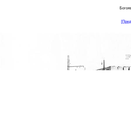
Богоя
[Пре