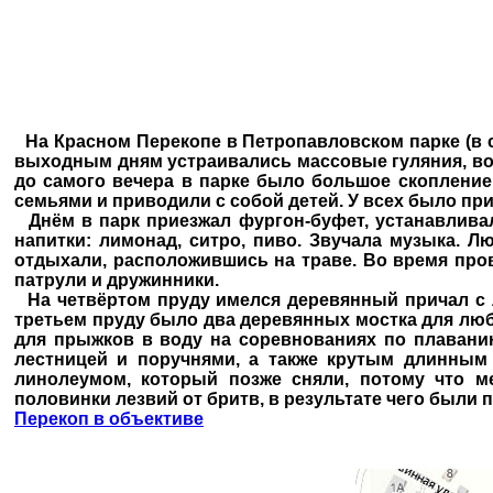
На Красном Перекопе в Петропавловском парке (в со
выходным дням устраивались массовые гуляния, во 
до самого вечера в парке было большое скопление
семьями и приводили с собой детей. У всех было пр
Днём в парк приезжал фургон-буфет, устанавливал
напитки: лимонад, ситро, пиво. Звучала музыка. 
отдыхали, расположившись на траве. Во время про
патрули и дружинники.
На четвёртом пруду имелся деревянный причал с л
третьем пруду было два деревянных мостка для люб
для прыжков в воду на соревнованиях по плаванию
лестницей и поручнями, а также крутым длинным 
линолеумом, который позже сняли, потому что 
половинки лезвий от бритв, в результате чего были 
Перекоп в объективе