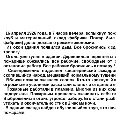
16 апреля 1926 года, в 7 часов вечера, вспыхнул п
клуб и материальный склад фабрики. Пожар был з
фабрики) делал доклад о режиме экономии.
Из окон здания появился дым. Все бросились к з
тревогу.
Огонь уже гулял в здании. Деревянные переплёты о
пожарище сбежались все рабочие, свободные от 
остановил работу. Все рабочие бросились к пожару. 
Своевременно подоспел кавалерийский эскадрон 
скопившийся народ, мешавший нормальному тушени
Вблизи пожара оказался хлопок. Кто-то крикнул: Хл
огромными усилиями раскатали хлопок и отдалили е
Пожарные работали в пламени. Многие из них срыв
подпускала. Пожарным пришлось окачивать себя во
Выброшенный огонь угрожал забору. Его стали разби
утихать и окончательно стих к 2 часам ночи.
В здании склада найден обуглившийся труп, это нач
пожарами.