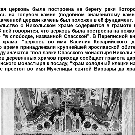
я церковь была построена на берегу реки Которо
сь на голубом камне (подобном знаменитому камн
каменной церкви камень был положен в её фундамент.
льство о Никольском храме содержится в грамоте 
В ней говорится, что церковь была построена на пож
е "в слободке, названной Спасской". В Переписной к
 храма: "церковь во имя Василия Кесарийского, д
это время принадлежали крупнейшей ярославской обит
яду значатся "пол-лавки Спасского монастыря Николы
 деревянных храмов прихода сообщает грамота царя
ского монастыря к посаду, "храм холодный клецки на
ле престол во имя Мученицы святой Варвары да хр