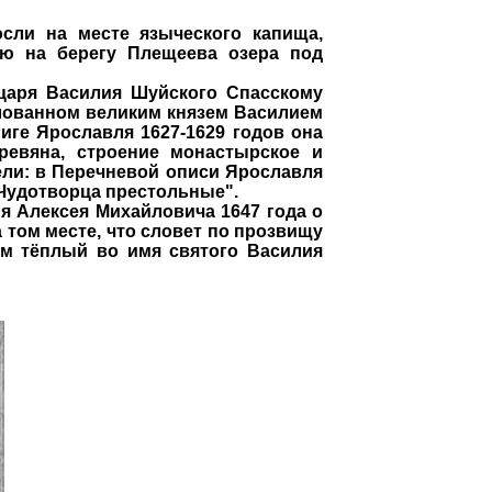
сли на месте языческого капища,
ю на берегу Плещеева озера под
царя Василия Шуйского Спасскому
алованном великим князем Василием
ниге Ярославля 1627-1629 годов она
ревяна, строение монастырское и
ели: в Перечневой описи Ярославля
 Чудотворца престольные".
 Алексея Михайловича 1647 года о
 том месте, что словет по прозвищу
ам тёплый во имя святого Василия