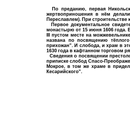
По преданию, первая Никольска
жертвоприношения в нём делали
Переславлем). При строительстве 
Первое документальное свидете
монастырю от 15 июня 1606 года. 
III пустом месте на можжевельник
названа по посвящению тёплого
прихожан". И слобода, и храм в 
1630 года в кафтанном торговом р
Сведения о посвящении престолов
приписке слобод Спасо-Преображен
Мокрое, в том же храме в приде
Кесарийского".