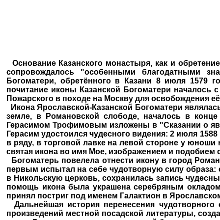
Основание Казанского монастыря, как и обретение
сопровождалось "особенными благодатными зна
Богоматери, обретённого в Казани 8 июля 1579 г
почитание иконы Казанской Богоматери началось с
Пожарского в походе на Москву для освобождения её 
Икона Ярославской-Казанской Богоматери являлась 
земле, в Романовской слободе, началось в конце
Герасимом Трофимовым изложены в "Сказании о яв
Герасим удостоился чудесного видения: 2 июля 1588 
в ряду, в торговой лавке на левой стороне у юноши н
святая икона во имя Мое, изображением и подобием 
Богоматерь повелела отнести икону в город Романо
первым испытал на себе чудотворную силу образа: 
в Никольскую церковь, сохранилась запись чудесных
помощь икона была украшена серебряным окладом 
принял постриг под именем Галактион в Ярославск
Дальнейшая история перенесения чудотворного о
произведений местной посадской литературы, создан