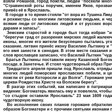
взяли Романов, город пожгли, людей "посекли мног
"Стравинской роты поручик, именем Яков, прозва
привёз её в Ярославль.
В городе в то время стояли "от вора из Тушина Лжед
и рохмистры со многими литовскими людьми, и чер
всякие люди от литовских людей и от русских воро
дарами и запасы".
Земским старостой в городе был тогда избран "и
"берегучи град от разорения мирских людей жалею
иконы, многие его жители безуспешно пытались уг
сказание, литвин принёс икону Василию Лыткину и "
его имя занести в синодик. В этом месте сказания
слов ярославцев записано, что Василий Лыткин "чуд
Братья Лыткины поставили икону Казанской Богом
посаде, в Занетечье. И стоял чудотворный образ Пр
Тридцатого апреля пришли под Ярославль отряды Л
многих людей поморских ярославских побили, и ц
пожгли от реки Которосли и до Волги". Горожане ун
церкви Рождества Христе на Волском берегу".
В разгар этих событий, как написано в патриарше
видение: Богоматерь явилась ему и повелела, чтобы
"со стыдом оставили Ярославль" 23 мая 1609 год
чудотворную икону.
Во исполнение своих планов горожане обратилис
образом Богоматери и с прочими святыми иконами п