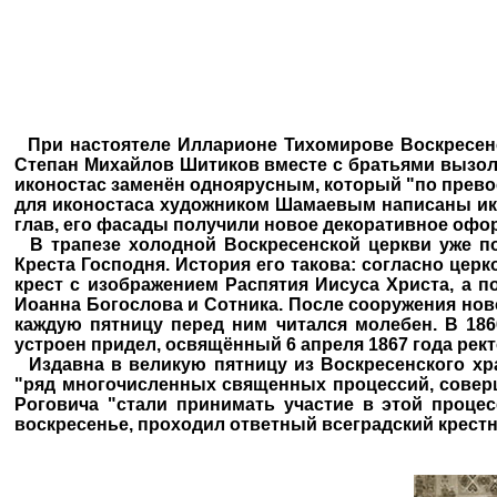
При настоятеле Илларионе Тихомирове Воскресенс
Степан Михайлов Шитиков вместе с братьями вызол
иконостас заменён одноярусным, который "по превос
для иконостаса художником Шамаевым написаны икон
глав, его фасады получили новое декоративное офо
В трапезе холодной Воскресенской церкви уже по
Креста Господня. История его такова: согласно церк
крест с изображением Распятия Иисуса Христа, а 
Иоанна Богослова и Сотника. После сооружения ново
каждую пятницу перед ним читался молебен. В 186
устроен придел, освящённый 6 апреля 1867 года ре
Издавна в великую пятницу из Воскресенского хр
"ряд многочисленных священных процессий, соверш
Роговича "стали принимать участие в этой проце
воскресенье, проходил ответный всеградский крестн