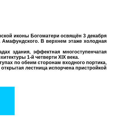
авской иконы Богоматери освящён 3 декабря
на Амафундского. В верхнем этаже холодная
дах здания, эффектная многоступенчатая
итектуры 1-й четверти XIX века.
упах по обеим сторонам входного портика,
л; открытая лестница испорчена пристройкой