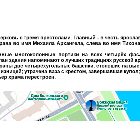
церковь с тремя престолами. Главный - в честь яросл
справа во имя Михаила Архангела, слева во имя Тихо
ные многоколонные портики на всех четырёх фаса
лан здания напоминают о лучших традициях русской арх
аны две четырёхугольные башенки, стоявшие на выст
 ризницей; утрачена ваза с крестом, завершавшая купо
ьер храма перестроен.