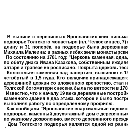
В выписи с переписных Ярославских книг письма и
подворье Толгского монастыря (пл. Челюскинцев, 7) 
длину и 31 поперёк, на подворье была деревянна
Михаила Малеина; в разных избах жили монастырские
По состоянию на 1781 год: "Церковь каменная, одн
по обету диака Ивана Казакова, собственным иждивен
алтаре и трапезе не росписано. Покрыта церковь тёсо
Колокольня каменная над папертию, вышиною в 13 т
четвёртый в 1,5 пуда. Кто вкладчик принадлежащег
деревянной церкви со вложенною крепостию, стал н
Толгской богоматери снесена была по ветхости в 1785
Известно, что к началу 19 века деревянные построй
каменного здания в два этажа, которое и было пост
выполнял работу по определённому профилю.
Как сообщали "Ярославские епархиальные ведомост
подворье, каменный двухэтажный дом с деревянными 
по указному дозволению, вместо деревянного преж
Дом Толгского подворья является одной из ранних