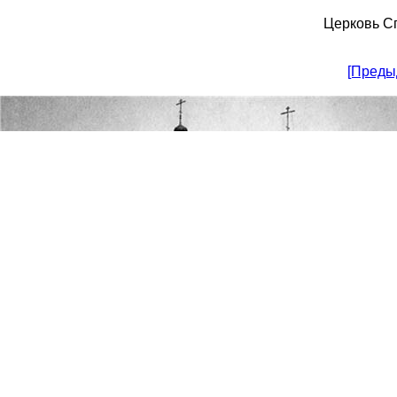
Церковь Сп
[Преды