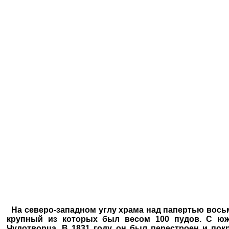
На северо-западном углу храма над папертью восьм
крупный из которых был весом 100 пудов. С ю
Чудотворца. В 1831 году он был перестроен и по